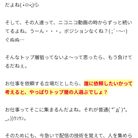
だよね( •̀ㅁ•́;)💦
そして、その人達って、ニコニコ動画の時からずっと続い
てるよね。うーん・・・。ボジションなくね？( ;`･～･)
ぐぬぬ…
そんなトップ層狙ってないよ～って思ったら、もう負けて
るだねぇ。
お仕事を依頼する立場だとしたら、
誰に依頼したいかって
考えると、やっぱりトップ層の人選ぶでしょ？
お仕事ってそこに集まるんだよね。それが普通( *ﾟдﾟ)*｡
_｡))ｳﾝｳﾝ。
そのためにも、今急いで配信の技術を覚えて、人を集めら