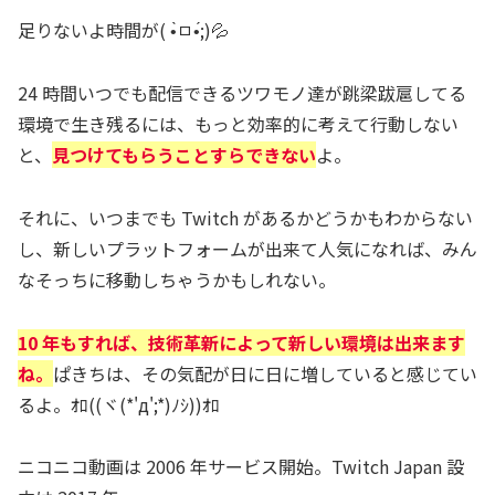
足りないよ時間が( •̀ㅁ•́;)💦
24 時間いつでも配信できるツワモノ達が跳梁跋扈してる
環境で生き残るには、もっと効率的に考えて行動しない
と、
見つけてもらうことすらできない
よ。
それに、いつまでも Twitch があるかどうかもわからない
し、新しいプラットフォームが出来て人気になれば、みん
なそっちに移動しちゃうかもしれない。
10 年もすれば、技術革新によって新しい環境は出来
ます
ね。
ぱきちは、その気配が日に日に増していると感じてい
るよ。ｵﾛ((ヾ(*'д';*)ﾉｼ))ｵﾛ
ニコニコ動画は 2006 年サービス開始。Twitch Japan 設