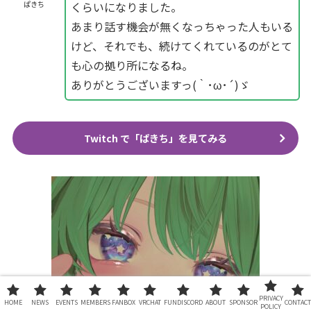
くらいになりました。
ぱきち
あまり話す機会が無くなっちゃった人もいる
けど、それでも、続けてくれているのがとて
も心の拠り所になるね。
ありがとうございますっ(｀･ω･´)ゞ
Twitch で「ぱきち」を見てみる
PRIVACY
HOME
NEWS
EVENTS
MEMBERS
FANBOX
VRCHAT
FUNDISCORD
ABOUT
SPONSOR
CONTACT
POLICY