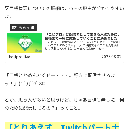
🔻目標管理についての詳細はこっちの記事が分かりやすい
よ。
「こじプロ」は配信者として生きる人のために、
最後まで一緒に成長していくことに決めました
「こじプロ」は配信者として生きる人のための、一つのロ
ールモデルでありたい。一人では出来ないことも力を合わ
せて活動していけば、出来るんだよ(๑•̀ㅂ•́)و✧
2023.08.02
kojipro.live
「目標とかめんどくせー・・・。好きに配信させろよ
っ！」(# ﾟДﾟ)ﾌﾟﾝｽｺ
とか、思う人が多いと思うけど、じゃあ目標も無しに「何
のために配信してるの？」ってこと。
「とりあえず、Twitchパートナ