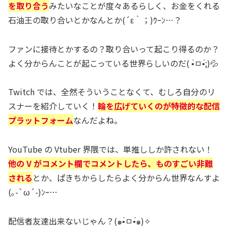
を取り合う
みたいなことが度々あるらしく、お金をくれる
石油王の取り合いとかなんとか(´ε｀；)ｳｰﾝ…？
ファンに接待とかするの？取り合いって起こり得るのか？
よく分からんことが起こっている世界らしいのだ( •̀ㅁ•́;)💦
Twitch では、全然そういうことなくて、むしろ自分のリ
スナーを紹介していく！
輪を広げていくのが特徴的な配信
プラットフォーム
なんだよね。
YouTube の Vtuber 界隈では、単推ししか許されない！
他の V がコメント欄でコメントしたら、ものすごい非難
される
とか、ぱきちからしたらよく分からん世界なんすよ
(｡-`ω´-)ﾝｰ…
配信者友達出来ないじゃん？(๑•̀ㅁ•́๑)✧