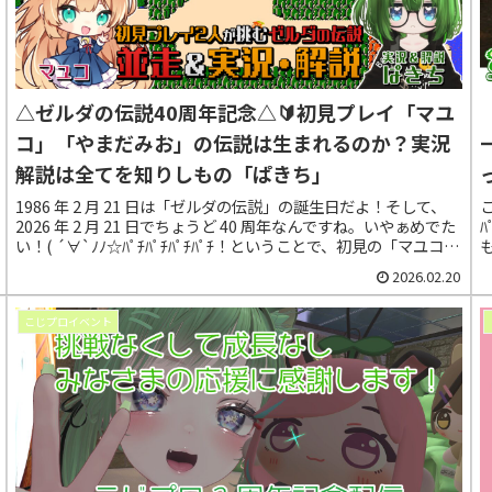
△ゼルダの伝説40周年記念△🔰初見プレイ「マユ
コ」「やまだみお」の伝説は生まれるのか？実況
解説は全てを知りしもの「ぱきち」
1986 年 2 月 21 日は「ゼルダの伝説」の誕生日だよ！そして、
2026 年 2 月 21 日でちょうど 40 周年なんですね。いやぁめでた
い！( ´∀`ﾉﾉ☆ﾊﾟﾁﾊﾟﾁﾊﾟﾁﾊﾟﾁ！ということで、初見の「マユコ」
と「やまだみお」が伝説に挑戦するぞっ！朝までにどこまでいけ
2026.02.20
るかな？
う
こじプロイベント