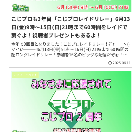
こじプロも3年目「こじプロレイドリレー」6月13
日(金)9時～15日(日)21時まで60時間をレイドで
繋ぐよ！視聴者プレゼントもあるよ！
今年で3回目となりました！こじプロレイドリレー！ﾀﾞｧ──ヽ(･
∀･*)ﾉ───!!6月13日(金) 9 時 ～ 16日(日) 21 時まで 60 時間の
超ロングレイドリレー！参加者16名のビッグな配信だぞぉ！今
年も賑やかなメンツでお送りしていきます。応援してくれる視聴
2025.06.11
者にもプレゼントを用意しているので、ぜひ見に来て推しを応援
してね。そして、こじプロ全体を推してぇ(ﾉ´∀｀*)
こじプロイベント