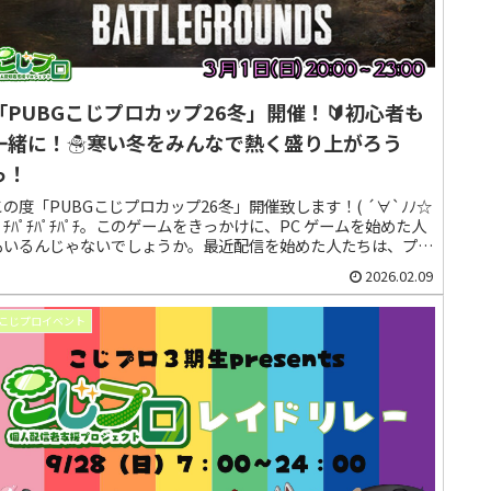
「PUBGこじプロカップ26冬」開催！🔰初心者も
一緒に！☃寒い冬をみんなで熱く盛り上がろう
っ！
この度「PUBGこじプロカップ26冬」開催致します！( ´∀`ﾉﾉ☆
ﾊﾟﾁﾊﾟﾁﾊﾟﾁﾊﾟﾁ。このゲームをきっかけに、PC ゲームを始めた人
もいるんじゃないでしょうか。最近配信を始めた人たちは、プレ
イしたことないのでは？！ぜひ、この機会に一緒に遊びましょ
2026.02.09
。ｷﾞｭ(｡-ω-人-ω-｡)ｷﾞｭ
こじプロイベント