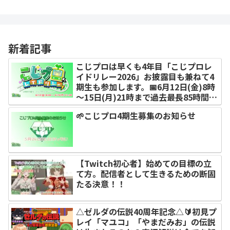
新着記事
こじプロは早くも4年目「こじプロレ
イドリレー2026」お披露目も兼ねて4
期生も参加します。📅6月12日(金)8時
～15日(月)21時まで過去最長85時間を
レイドで繋ぐよ！今年も視聴者プレゼ
🌱こじプロ4期生募集のお知らせ
ントがあります！
【Twitch初心者】始めての目標の立
て方。配信者として生きるための断固
たる決意！！
△ゼルダの伝説40周年記念△🔰初見プ
レイ「マユコ」「やまだみお」の伝説