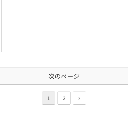
次のページ
次
1
2
へ