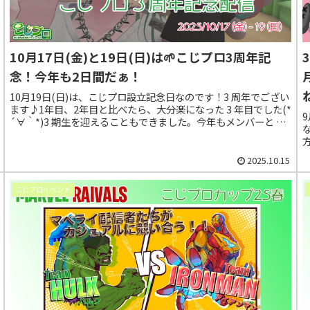
10月17日(金)と19日(日)は🌱こじプロ3周年記
念！今年も2日間だぁ！
10月19日(日)は、こじプロ設立記念日なのです！3 周年でござい
ます♪1年目、2年目と比べたら、大分楽になった 3 年目でした(*
´∀｀*)3 期生を迎えることもできました。今年もメンバーと 1
対 1 でお話していこうと思います。みんなにとって、この 1 年は
どんな年だったのかな？
2025.10.15
こじプロイベント