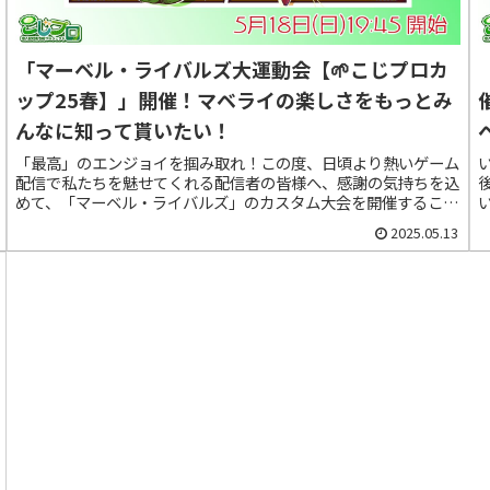
「マーベル・ライバルズ大運動会【🌱こじプロカ
ップ25春】」開催！マベライの楽しさをもっとみ
んなに知って貰いたい！
「最高」のエンジョイを掴み取れ！この度、日頃より熱いゲーム
配信で私たちを魅せてくれる配信者の皆様へ、感謝の気持ちを込
めて、「マーベル・ライバルズ」のカスタム大会を開催すること
い
になりました！今回は、勝敗にこだわるガチ勢も、エンジョイ勢
2025.05.13
も大歓迎のチーム戦です！普段なかなか見られない配信者同士の
夢の共演や、 オリジナルのゲームルールで戦い合いましょう！