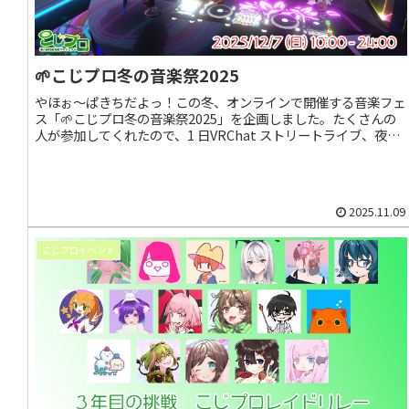
🌱こじプロ冬の音楽祭2025
やほぉ～ぱきちだよっ！この冬、オンラインで開催する音楽フェ
ス「🌱こじプロ冬の音楽祭2025」を企画しました。たくさんの
人が参加してくれたので、1 日VRChat ストリートライブ、夜は
VRDJ ライブ — 1 日を通して“つながり”と“発見”の場にしたいと
思ってるよ(๑•̀ㅂ•́)و✧
2025.11.09
こじプロイベント