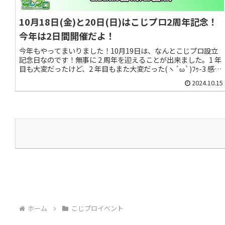
10月18日(金)と20日(日)はこじプロ2周年記念！
今年は2日間開催だよ！
今年もやってまいりました！10月19日は、なんとこじプロ設立
記念日なのです！無事に 2 周年を迎えることが出来ました。1 年
目も大変だったけど、2 年目もまた大変だった(ヽ´ω`)ﾌｩ-3 感慨
深いです。ﾔｯﾀ──ヽ(〃∀〃)ﾉ──!!おめでとうございまーッ
2024.10.15
ス！( ´∀`ﾉﾉ☆ﾊﾟﾁﾊﾟﾁﾊﾟﾁﾊﾟﾁ。今年は、出来るだけ多くの人に参
加して貰いたかったので、2 日間開催することにしました。いろ
いろなこと聞いちゃうぞっ！(๑•̀ㅂ•́)و✧
ホーム
こじプロイベント