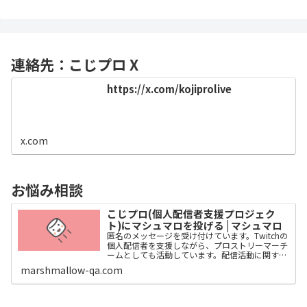
連絡先：こじプロ X
https://x.com/kojiprolive
x.com
お悩み相談
こじプロ(個人配信者支援プロジェク
ト)にマシュマロを投げる | マシュマロ
匿名のメッセージを受け付けています。Twitchの
個人配信者を支援しながら、プロストリーマーチ
ームとしても活動しています。配信活動に関する
お悩みがあれば、こちらに投稿してください。木
marshmallow-qa.com
曜日の8:30からぱきちの配信でアドバイスをして
います。本...