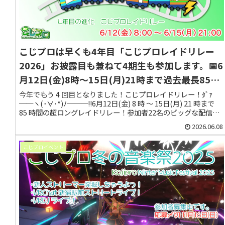
こじプロは早くも4年目「こじプロレイドリレー
2026」お披露目も兼ねて4期生も参加します。📅6
月12日(金)8時～15日(月)21時まで過去最長85時
間をレイドで繋ぐよ！今年も視聴者プレゼントが
今年でもう 4 回目となりました！こじプロレイドリレー！ﾀﾞｧ
──ヽ(･∀･*)ﾉ───!!6月12日(金) 8 時 ～ 15日(月) 21 時まで
あります！
85 時間の超ロングレイドリレー！参加者22名のビッグな配信だ
ぞぉ！
2026.06.08
こじプロイベント