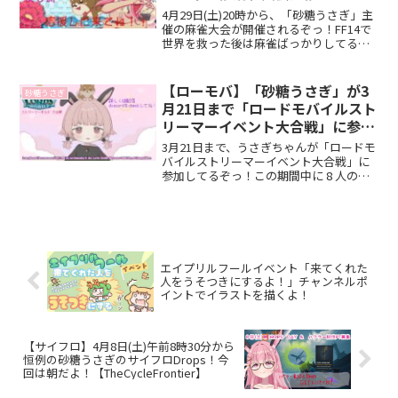
も参加するぞぉ！
4月29日(土)20時から、「砂糖うさぎ」主
催の麻雀大会が開催されるぞっ！FF14で
世界を救った後は麻雀ばっかりしてるぱ
きちも参加するのだぁ！うさぎちゃんに
勝つぞぉ٩(๑òωó๑)۶
【ローモバ】「砂糖うさぎ」が3
砂糖うさぎ
月21日まで「ロードモバイルスト
リーマーイベント大合戦」に参加
中だよ！誰でも参加出来るから一
3月21日まで、うさぎちゃんが「ロードモ
緒に楽しもう！
バイルストリーマーイベント大合戦」に
参加してるぞっ！この期間中に 8 人のス
トリーマーでポイントを競い合うぞ！み
んなの力で、うさぎちゃんに勝利を！！
(๑•̀ㅂ•́)و✧
エイプリルフールイベント「来てくれた
人をうそつきにするよ！」チャンネルポ
イントでイラストを描くよ！
【サイフロ】4月8日(土)午前8時30分から
恒例の砂糖うさぎのサイフロDrops！今
回は朝だよ！【TheCycleFrontier】