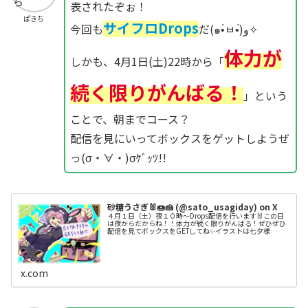
表されたぞぉ！
ぱきち
サイフロDrops
今回も
だ(๑•̀ㅂ•́)و✧
体力が
しかも、4月1日(土)22時から「
続く限りがんばる！
」という
ことで、朝までコース？
配信を見にいってボックスをゲットしようぜ
っ(σ・∀・)σｹﾞｯﾂ!!
砂糖うさぎ🐰🍩🍰 (@sato_usagiday) on X
４月１日（土）夜１０時～Drops配信を行います🐰この日
は夜からだからね！！体力が続く限りがんばる！ぜひぜひ
配信を見てボックスをGETしてね✨イラストは七夕様
（#hoshi_ta_na）に描いていただきました🙏
#TheCycleFronti...
x.com