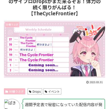
のサイフロDropsがまた来るぞぉ！体力の
続く限りがんばる！
【TheCycleFrontier】
砂糖うさぎ
2023.03.31
砂糖うさぎ
Drops
イベント
週間予定表で秘密になっていた配信内容が発