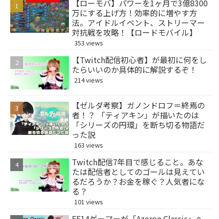
【ローモバ】パワーを1ヶ月で3億8300
万にする上げ方！効率的に増やす方
法。アイドルイベント、ストリーマー
対抗戦を攻略！【ロードモバイル】
353 views
【Twitch配信初心者】が最初に何をし
たらいいのか具体的に解説するぞ！
214 views
【ゼルダ考察】ガノンドロフ＝終焉の
者！？ 「ティアキン」が描いたのは
「シリーズの円環」を断ち切る物語だ
った説
163 views
Twitch配信7年目で感じること。あな
たは配信者としてのゴールは見えてい
るだろうか？お金を稼ぐ？人気者にな
る？
101 views
FF14ゲーマーが「Azeron Classic」へ