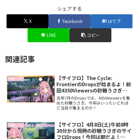
シェアする
X
Facebook
はてブ
LINE
コピー
関連記事
【サイフロ】The Cycle:
砂糖うさぎ
FrontierのDropsが始まるよ！前
回4350Viewersの砂糖うさぎの
配信は3月18日から！
去年7月のDropsでは、4350Viewersを集
めた砂糖うさぎ。今年はいったいどれほ
ど注目が集まるのか！
【サイフロ】4月8日(土)午前8時
砂糖うさぎ
30分から恒例の砂糖うさぎのサイ
フロDrops！今回は朝だよ！