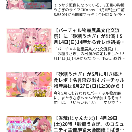
【TheCycleFrontier】
すっかり恒例になっている、3回目の砂糖
うさぎのサイフロDrops！4月8日(土)午前
8時30分から開催するぞ！今回は朝配信な
ので、お間違いなく！
【バーチャル物産展異文化交流
砂糖うさぎ
祭】に「砂糖うさぎ」が出演！5
月14日(日)14時から食レポ初挑
戦！
「バーチャル物産展異文化交流祭」に
「砂糖うさぎ」の出演が決定しました！5
月14日(日)14時からだよ～。Twitch以外の
Vの方々と共演して盛り上げるよ(๑•̀ㅂ
•́)و✧そして、初めての食レポに挑戦する
ぞ！
「砂糖うさぎ」が5月に引き続き
砂糖うさぎ
食レポ！名言飛び出すバーチャル
物産展は8月27日(日)12:30から！
今年5月にも行われたバーチャル物産展
に、またうさぎちゃんが参加するぞぉ！
前回は、「いもいもしい」「マジで芋」
など数々の名言で、視聴者も運営も驚か
せ、見事に爪痕を残したうさぎちゃん
🐰！今回はいったいどんな表現で、みん
【雀魂(じゃんたま)】4月29日
砂糖うさぎ
なを魅了してくれるのだろうか(๑•̀ㅁ•́๑)✧
(土)20時「砂糖うさぎ」のコミュ
来週日曜日、8月27日12:30から！チェッ
ニティ主催麻雀大会開催！ぱきち
クチェックだね！