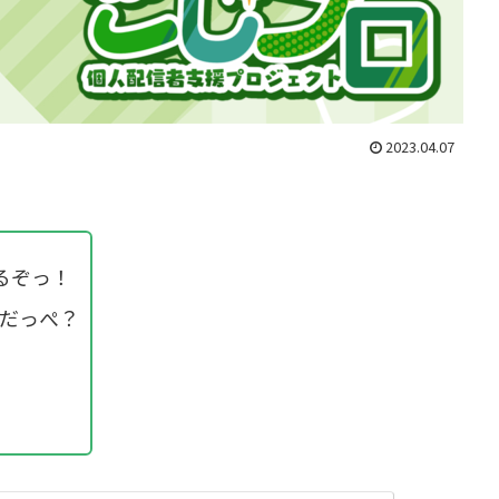
2023.04.07
するぞっ！
んだっぺ？