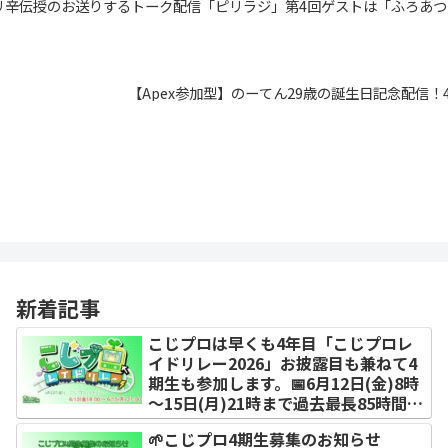
らピリ辛伝授のお送りするトーク配信「ピリラジ」第4回ゲストは「ふろあ
【Apex参加型】のーてん29歳の誕生日記念配信！
新着記事
こじプロは早くも4年目「こじプロレ
イドリレー2026」お披露目も兼ねて4
期生も参加します。📅6月12日(金)8時
～15日(月)21時まで過去最長85時間を
レイドで繋ぐよ！今年も視聴者プレゼ
🌱こじプロ4期生募集のお知らせ
ントがあります！