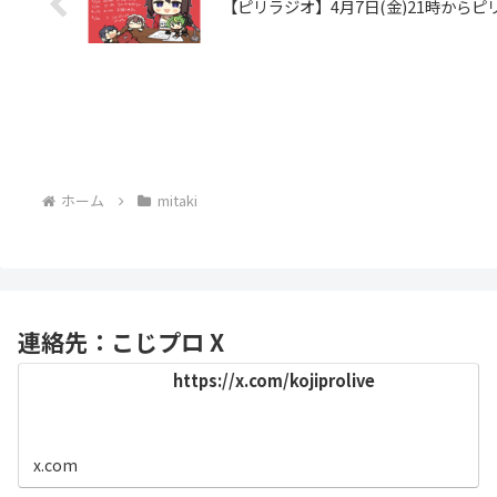
【ピリラジオ】4月7日(金)21時か
ホーム
mitaki
連絡先：こじプロ X
https://x.com/kojiprolive
x.com