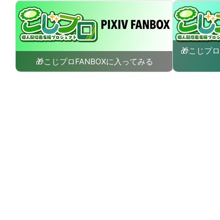
🎁こじプ
🎁こじプロFANBOXに入ってみる