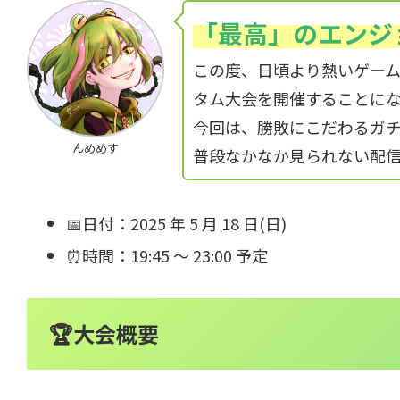
「最高」のエンジ
この度、日頃より熱いゲー
タム大会を開催することに
今回は、勝敗にこだわるガ
んめめす
普段なかなか見られない配信
📅日付：2025 年 5 月 18 日(日)
⏰️時間：19:45 ～ 23:00 予定
🏆️大会概要