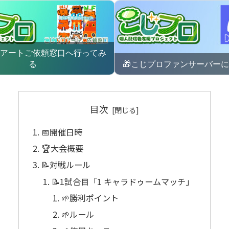
ロアートご依頼窓口へ行ってみ
る
🎁こじプロファンサーバー
目次
📅開催日時
🏆️大会概要
📝対戦ルール
📝1試合目「1 キャラドゥームマッチ」
🌱勝利ポイント
🌱ルール