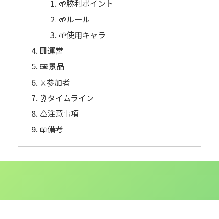
🌱勝利ポイント
🌱ルール
🌱使用キャラ
🏢運営
🖼️景品
⚔️参加者
⏰️タイムライン
⚠注意事項
📖備考