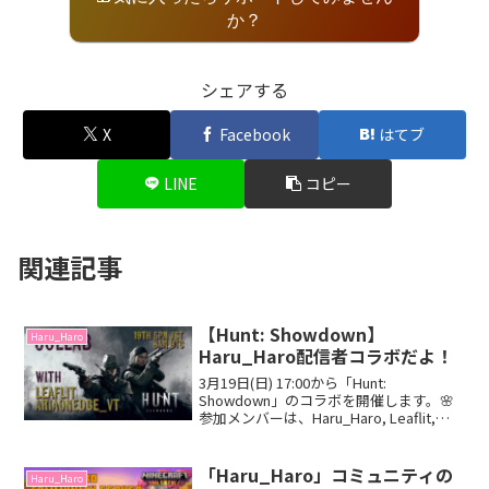
か？
シェアする
X
Facebook
はてブ
LINE
コピー
関連記事
【Hunt: Showdown】
Haru_Haro
Haru_Haro配信者コラボだよ！
3月19日(日) 17:00から「Hunt:
Showdown」のコラボを開催します。🌸
参加メンバーは、Haru_Haro, Leaflit,
AriaOnEdge_VTだよ。 お二人とも本当に
Huntガチ勢だよ！Good Player!!
「Haru_Haro」コミュニティの
Haru_Haro