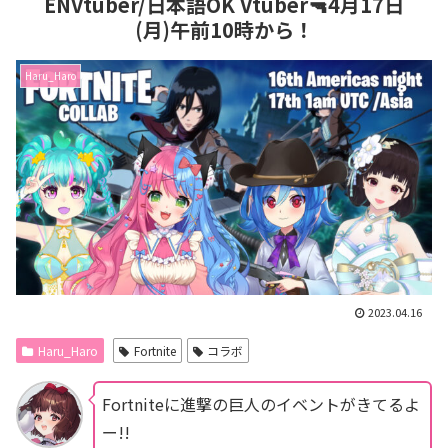
ENVtuber/日本語OK Vtuber🔫4月17日
(月)午前10時から！
Haru_Haro
2023.04.16
Haru_Haro
Fortnite
コラボ
Fortniteに進撃の巨人のイベントがきてるよ
ー!!